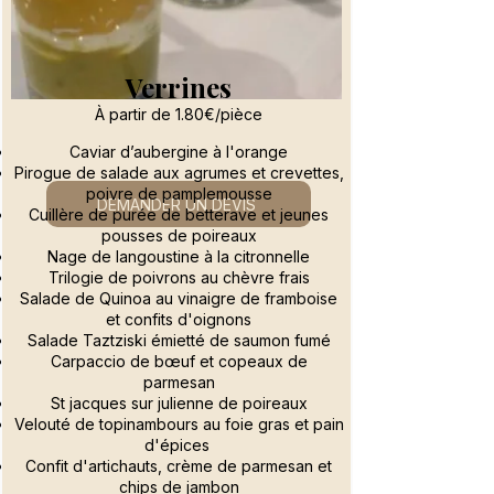
Verrines
À partir de 1.80€/pièce
Caviar d’aubergine à l'orange
Pirogue de salade aux agrumes et crevettes,
poivre de pamplemousse
DEMANDER UN DEVIS
Cuillère de purée de betterave et jeunes
pousses de poireaux
Nage de langoustine à la citronnelle
Trilogie de poivrons au chèvre frais
Salade de Quinoa au vinaigre de framboise
et confits d'oignons
Salade Taztziski émietté de saumon fumé
Carpaccio de bœuf et copeaux de
parmesan
St jacques sur julienne de poireaux
Velouté de topinambours au foie gras et pain
d'épices
Confit d'artichauts, crème de parmesan et
chips de jambon