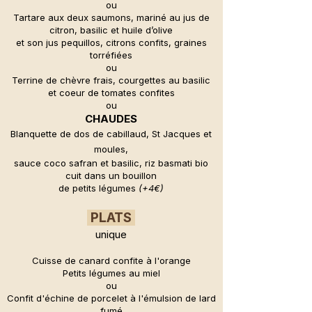
ou
Tartare aux deux saumons, mariné au jus de
citron, basilic et huile d’olive
et son jus pequillos, citrons confits, graines
torréfiées
ou
Terrine de chèvre frais, courgettes au basilic
et coeur de tomates confites
ou
CHAUDES
Blanquette de dos de cabillaud, St Jacques et
moules,
sauce coco safran et basilic, riz basmati bio
cuit dans un bouillon
de petits légumes
(+4€)
PLATS
unique
Cuisse de canard confite à l'orange
Petits légumes au miel
ou
Confit d'échine de porcelet à l'émulsion de lard
fumé