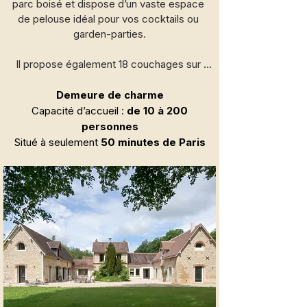
parc boisé et dispose d’un vaste espace 
de pelouse idéal pour vos cocktails ou 
garden-parties.

Il propose également 18 couchages sur 
place, pour un séjour tout confort.

Demeure de charme
Capacité d’accueil
:
de 10 à 200
personnes
Ce lieu est disponible pour tous vos 
Situé à seulement
50 minutes de Paris
événements privés : anniversaires, 
mariages, baptêmes…