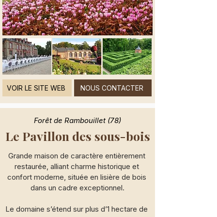
Le domaine dispose également de 3 
chambres et 3 salles de bains 
indépendantes.

Ce lieu d’exception est disponible pour 
tous vos événements privés : 
anniversaires, mariages, baptêmes…
VOIR LE SITE WEB
NOUS CONTACTER
Forêt de Rambouillet (78)
Le Pavillon des sous-bois
Grande maison de caractère entièrement 
restaurée, alliant charme historique et 
confort moderne, située en lisière de bois 
dans un cadre exceptionnel.

Le domaine s’étend sur plus d’1 hectare de 