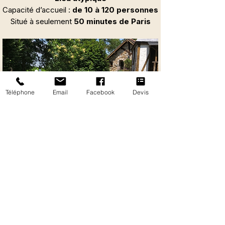
Le domaine est également disponible pour 
Capacité d’accueil
:
de 10 à 120 personnes
tous vos événements privés ou 
Situé à seulement
50 minutes de Paris
professionnels : séminaires, soirées 
d’entreprise, journées d’étude, réunions, 
fêtes de famille, baptêmes, mariages, 
anniversaires…
Téléphone
Email
Facebook
Devis
09 82 50 97 54
DEMANDER UN DEVIS