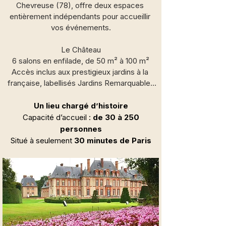
Chevreuse (78), offre deux espaces 
entièrement indépendants pour accueillir 
vos événements.

Le Château

6 salons en enfilade, de 50 m² à 100 m²

Accès inclus aux prestigieux jardins à la 
française, labellisés Jardins Remarquables

Grande terrasse et jardins parfaitement 
adaptés à l’organisation de cocktails, 
Un lieu chargé d’histoire
banquets ou garden-parties

Capacité d’accueil
:
de 30 à 250
personnes
L’Orangerie

Situé à seulement
30 minutes de Paris
1 salle de 170 m²

Accès privatisé au jardin fleuri à l’anglaise, 
appelé « Jardin des Princes », aux 
terrasses à l’italienne et au labyrinthe de 
buis

Un cadre idéal pour des cocktails, 
réceptions ou séances photos
