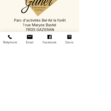
Parc d'activités Bel Air la forêt
1 rue Maryse Bastié
78125 GAZERAN
09 82 50 97 54
06 09 66 50 44
ou
Téléphone
Email
Facebook
Devis
contact@gilher.fr
S'Y RENDRE
Gilher Events
Traiteur événementiel à Rambouillet
Nous vous accompagnons dans tous vos
événements privés et professionnels :
mariage, anniversaire, cocktails, réceptions,
séminaires, soirées d’entreprise et plats à
emporter.
Cuisine maison, service sur-mesure et
produits d’exception pour des moments